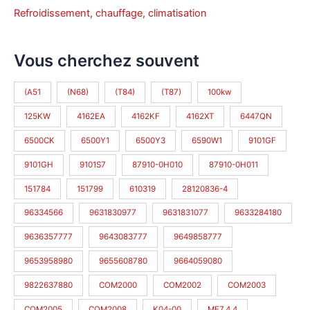
Refroidissement, chauffage, climatisation
Vous cherchez souvent
(A51
(N68)
(T84)
(T87)
100kw
125KW
4162EA
4162KF
4162XT
6447QN
6500CK
6500Y1
6500Y3
6590W1
9101GF
9101GH
9101S7
87910-0H010
87910-0H011
151784
151799
610319
28120836-4
96334566
9631830977
9631831077
9633284180
9636357777
9643083777
9649858777
9653958980
9655608780
9664059080
9822637880
COM2000
COM2002
COM2003
COM2005
COM2008
K04-00
ME7.4.4