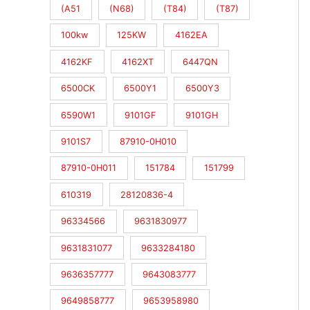
(A51
(N68)
(T84)
(T87)
100kw
125KW
4162EA
4162KF
4162XT
6447QN
6500CK
6500Y1
6500Y3
6590W1
9101GF
9101GH
9101S7
87910-0H010
87910-0H011
151784
151799
610319
28120836-4
96334566
9631830977
9631831077
9633284180
9636357777
9643083777
9649858777
9653958980