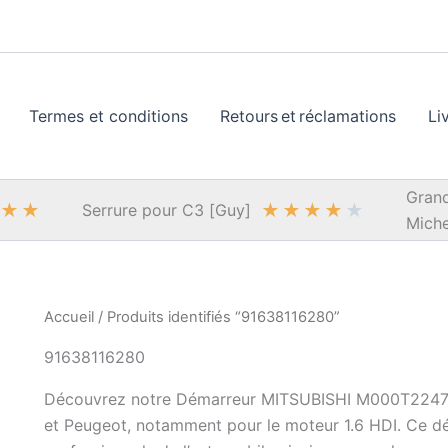
Termes et conditions
Retours et réclamations
Li
Grand
★
★
★
★
★
★
★
Serrure pour C3 [Guy]
Miche
Accueil
/ Produits identifiés “91638116280”
91638116280
Découvrez notre Démarreur MITSUBISHI M000T22471, 
et Peugeot, notamment pour le moteur 1.6 HDI. Ce dém