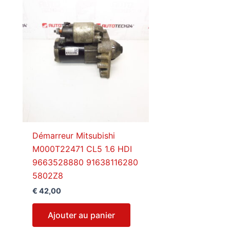
Démarreur Mitsubishi
M000T22471 CL5 1.6 HDI
9663528880 91638116280
5802Z8
€
42,00
Ajouter au panier