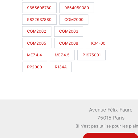
9655608780
9664059080
9822637880
COM2000
COM2002
COM2003
COM2005
COM2008
K04-00
ME7.4.4
ME7.4.5
P1975001
PP2000
R134A
Avenue Félix Faure
75015 Paris
(Il n'est pas utilisé pour les plai