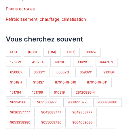
Pneus et roues
Refroidissement, chauffage, climatisation
Vous cherchez souvent
(A51
(N68)
(T84)
(T87)
100kw
125KW
4162EA
4162KF
4162XT
6447QN
6500CK
6500Y1
6500Y3
6590W1
9101GF
9101GH
9101S7
87910-0H010
87910-0H011
151784
151799
610319
28120836-4
96334566
9631830977
9631831077
9633284180
9636357777
9643083777
9649858777
9653958980
9655608780
9664059080