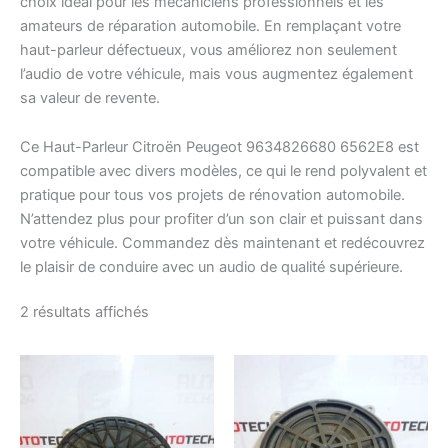
choix idéal pour les mécaniciens professionnels et les
amateurs de réparation automobile. En remplaçant votre
haut-parleur défectueux, vous améliorez non seulement
l’audio de votre véhicule, mais vous augmentez également
sa valeur de revente.
Ce Haut-Parleur Citroën Peugeot 9634826680 6562E8 est
compatible avec divers modèles, ce qui le rend polyvalent et
pratique pour tous vos projets de rénovation automobile.
N’attendez plus pour profiter d’un son clair et puissant dans
votre véhicule. Commandez dès maintenant et redécouvrez
le plaisir de conduire avec un audio de qualité supérieure.
Trié
2 résultats affichés
du
plus
récent
au
plus
ancien