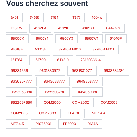
Vous cherchez souvent
(A51
(N68)
(T84)
(T87)
100kw
125KW
4162EA
4162KF
4162XT
6447QN
6500CK
6500Y1
6500Y3
6590W1
9101GF
9101GH
9101S7
87910-0H010
87910-0H011
151784
151799
610319
28120836-4
96334566
9631830977
9631831077
9633284180
9636357777
9643083777
9649858777
9653958980
9655608780
9664059080
9822637880
COM2000
COM2002
COM2003
COM2005
COM2008
K04-00
ME7.4.4
ME7.4.5
P1975001
PP2000
R134A