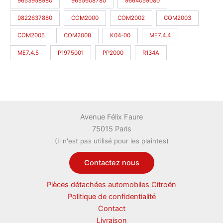
9653958980
9655608780
9664059080
9822637880
COM2000
COM2002
COM2003
COM2005
COM2008
K04-00
ME7.4.4
ME7.4.5
P1975001
PP2000
R134A
Avenue Félix Faure
75015 Paris
(Il n'est pas utilisé pour les plaintes)
Contactez nous
Pièces détachées automobiles Citroën
Politique de confidentialité
Contact
Livraison