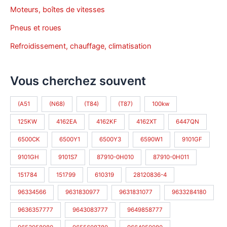
Moteurs, boîtes de vitesses
Pneus et roues
Refroidissement, chauffage, climatisation
Vous cherchez souvent
(A51
(N68)
(T84)
(T87)
100kw
125KW
4162EA
4162KF
4162XT
6447QN
6500CK
6500Y1
6500Y3
6590W1
9101GF
9101GH
9101S7
87910-0H010
87910-0H011
151784
151799
610319
28120836-4
96334566
9631830977
9631831077
9633284180
9636357777
9643083777
9649858777