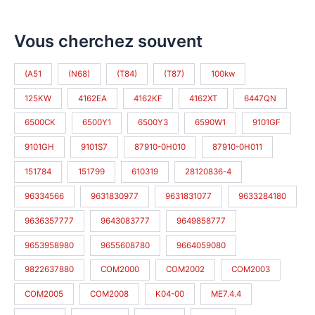
Vous cherchez souvent
(A51
(N68)
(T84)
(T87)
100kw
125KW
4162EA
4162KF
4162XT
6447QN
6500CK
6500Y1
6500Y3
6590W1
9101GF
9101GH
9101S7
87910-0H010
87910-0H011
151784
151799
610319
28120836-4
96334566
9631830977
9631831077
9633284180
9636357777
9643083777
9649858777
9653958980
9655608780
9664059080
9822637880
COM2000
COM2002
COM2003
COM2005
COM2008
K04-00
ME7.4.4