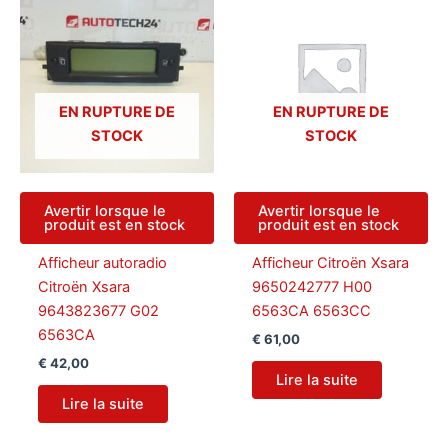
plus
ancien
EN RUPTURE DE
EN RUPTURE DE
STOCK
STOCK
Avertir lorsque le
Avertir lorsque le
produit est en stock
produit est en stock
Afficheur autoradio
Afficheur Citroën Xsara
Citroën Xsara
9650242777 H00
9643823677 G02
6563CA 6563CC
6563CA
€
61,00
€
42,00
Lire la suite
Lire la suite