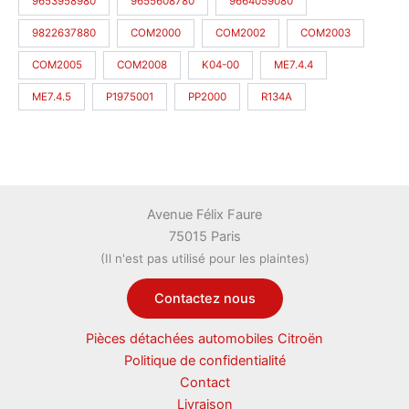
9653958980
9655608780
9664059080
9822637880
COM2000
COM2002
COM2003
COM2005
COM2008
K04-00
ME7.4.4
ME7.4.5
P1975001
PP2000
R134A
Avenue Félix Faure
75015 Paris
(Il n'est pas utilisé pour les plaintes)
Contactez nous
Pièces détachées automobiles Citroën
Politique de confidentialité
Contact
Livraison