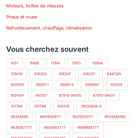
Moteurs, boîtes de vitesses
Pneus et roues
Refroidissement, chauffage, climatisation
Vous cherchez souvent
(A51
(N68)
(T84)
(T87)
100kw
125KW
4162EA
4162KF
4162XT
6447QN
6500CK
6500Y1
6500Y3
6590W1
9101GF
9101GH
9101S7
87910-0H010
87910-0H011
151784
151799
610319
28120836-4
96334566
9631830977
9631831077
9633284180
9636357777
9643083777
9649858777