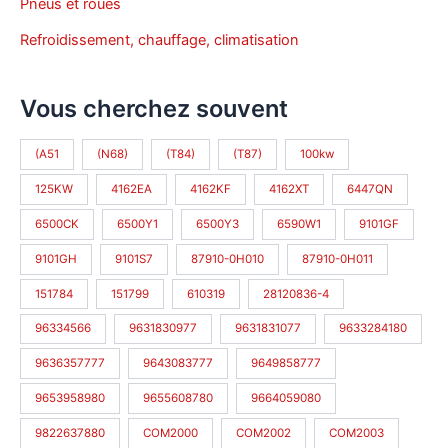
Pneus et roues
Refroidissement, chauffage, climatisation
Vous cherchez souvent
(A51
(N68)
(T84)
(T87)
100kw
125KW
4162EA
4162KF
4162XT
6447QN
6500CK
6500Y1
6500Y3
6590W1
9101GF
9101GH
9101S7
87910-0H010
87910-0H011
151784
151799
610319
28120836-4
96334566
9631830977
9631831077
9633284180
9636357777
9643083777
9649858777
9653958980
9655608780
9664059080
9822637880
COM2000
COM2002
COM2003