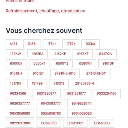
Pneus et roues
Refroidissement, chauffage, climatisation
Vous cherchez souvent
(A51
(N68)
(T84)
(T87)
100kw
125KW
4162EA
4162KF
4162XT
6447QN
6500CK
6500Y1
6500Y3
6590W1
9101GF
9101GH
9101S7
87910-0H010
87910-0H011
151784
151799
610319
28120836-4
96334566
9631830977
9631831077
9633284180
9636357777
9643083777
9649858777
9653958980
9655608780
9664059080
9822637880
COM2000
COM2002
COM2003