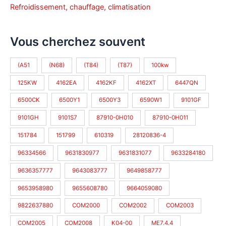
Refroidissement, chauffage, climatisation
Vous cherchez souvent
(A51
(N68)
(T84)
(T87)
100kw
125KW
4162EA
4162KF
4162XT
6447QN
6500CK
6500Y1
6500Y3
6590W1
9101GF
9101GH
9101S7
87910-0H010
87910-0H011
151784
151799
610319
28120836-4
96334566
9631830977
9631831077
9633284180
9636357777
9643083777
9649858777
9653958980
9655608780
9664059080
9822637880
COM2000
COM2002
COM2003
COM2005
COM2008
K04-00
ME7.4.4