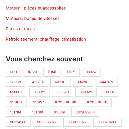
Moteur - pièces et accessoires
Moteurs, boîtes de vitesses
Pneus et roues
Refroidissement, chauffage, climatisation
Vous cherchez souvent
(A51
(N68)
(T84)
(T87)
100kw
125KW
4162EA
4162KF
4162XT
6447QN
6500CK
6500Y1
6500Y3
6590W1
9101GF
9101GH
9101S7
87910-0H010
87910-0H011
151784
151799
610319
28120836-4
96334566
9631830977
9631831077
9633284180