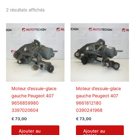
Trié
2 résultats affichés
du
plus
récent
au
plus
ancien
Moteur d’essuie-glace
Moteur d’essuie-glace
gauche Peugeot 407
gauche Peugeot 407
9656859980
9661812180
3397020604
0390241968
€
73,00
€
73,00
Ajouter au
Ajouter au