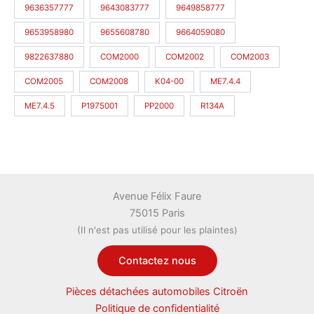
9636357777
9643083777
9649858777
9653958980
9655608780
9664059080
9822637880
COM2000
COM2002
COM2003
COM2005
COM2008
K04-00
ME7.4.4
ME7.4.5
P1975001
PP2000
R134A
Avenue Félix Faure
75015 Paris
(Il n'est pas utilisé pour les plaintes)
Contactez nous
Pièces détachées automobiles Citroën
Politique de confidentialité