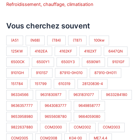
Refroidissement, chauffage, climatisation
Vous cherchez souvent
(A51
(N68)
(T84)
(T87)
100kw
125KW
4162EA
4162KF
4162XT
6447QN
6500CK
6500Y1
6500Y3
6590W1
9101GF
9101GH
9101S7
87910-0H010
87910-0H011
151784
151799
610319
28120836-4
96334566
9631830977
9631831077
9633284180
9636357777
9643083777
9649858777
9653958980
9655608780
9664059080
9822637880
COM2000
COM2002
COM2003
COM2005
COM2008
K04-00
ME7.4.4