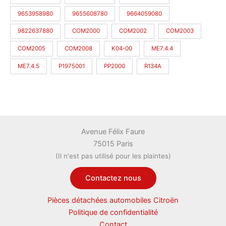
9653958980
9655608780
9664059080
9822637880
COM2000
COM2002
COM2003
COM2005
COM2008
K04-00
ME7.4.4
ME7.4.5
P1975001
PP2000
R134A
Avenue Félix Faure
75015 Paris
(Il n'est pas utilisé pour les plaintes)
Contactez nous
Pièces détachées automobiles Citroën
Politique de confidentialité
Contact