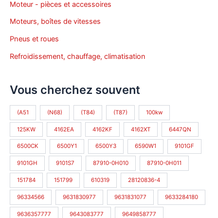
Moteur - pièces et accessoires
Moteurs, boîtes de vitesses
Pneus et roues
Refroidissement, chauffage, climatisation
Vous cherchez souvent
(A51
(N68)
(T84)
(T87)
100kw
125KW
4162EA
4162KF
4162XT
6447QN
6500CK
6500Y1
6500Y3
6590W1
9101GF
9101GH
9101S7
87910-0H010
87910-0H011
151784
151799
610319
28120836-4
96334566
9631830977
9631831077
9633284180
9636357777
9643083777
9649858777