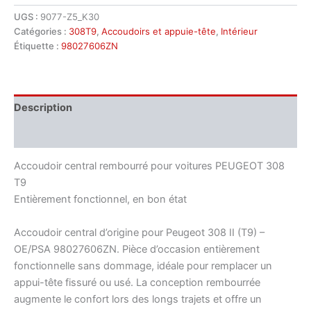
Accoudoir
UGS :
9077-Z5_K30
central
Catégories :
308T9
,
Accoudoirs et appuie-tête
,
Intérieur
Peugeot
308
Étiquette :
98027606ZN
T9
98027606ZN
Description
Informations complémentaires
Accoudoir central rembourré pour voitures PEUGEOT 308
T9
Entièrement fonctionnel, en bon état
Accoudoir central d’origine pour Peugeot 308 II (T9) –
OE/PSA 98027606ZN. Pièce d’occasion entièrement
fonctionnelle sans dommage, idéale pour remplacer un
appui-tête fissuré ou usé. La conception rembourrée
augmente le confort lors des longs trajets et offre un