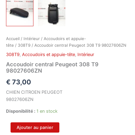
Accueil
/
Intérieur
/
Accoudoirs et appuie-
tête
/
308T9
/ Accoudoir central Peugeot 308 T9 98027606ZN
308T9
,
Accoudoirs et appuie-tête
,
Intérieur
Accoudoir central Peugeot 308 T9
98027606ZN
€
73,00
CHIEN CITROEN PEUGEOT
98027606ZN
Disponibilité :
1 en stock
quantité
Ajouter au panier
de