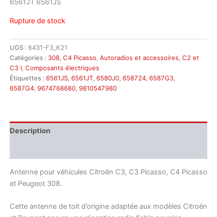
6561JT 6561JS
Rupture de stock
UGS :
6431-F3_K21
Catégories :
308
,
C4 Picasso
,
Autoradios et accessoires
,
C2 et
C3 I
,
Composants électriques
Étiquettes :
6561JS
,
6561JT
,
6580J0
,
658724
,
6587G3
,
6587G4
,
9674768680
,
9810547980
Description
Informations complémentaires
Antenne pour véhicules Citroën C3, C3 Picasso, C4 Picasso
et Peugeot 308.
Cette antenne de toit d’origine adaptée aux modèles Citroën