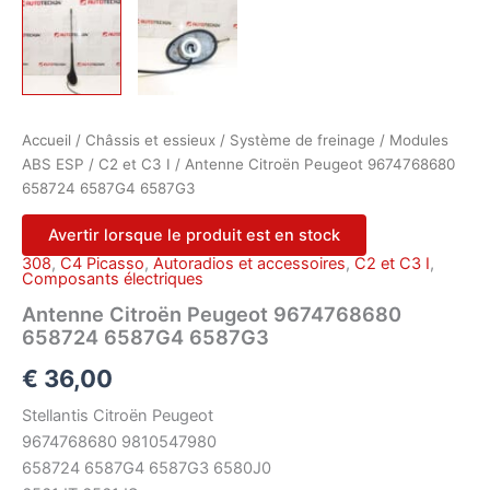
Accueil
/
Châssis et essieux
/
Système de freinage
/
Modules
ABS ESP
/
C2 et C3 I
/ Antenne Citroën Peugeot 9674768680
658724 6587G4 6587G3
Avertir lorsque le produit est en stock
308
,
C4 Picasso
,
Autoradios et accessoires
,
C2 et C3 I
,
Composants électriques
Antenne Citroën Peugeot 9674768680
658724 6587G4 6587G3
€
36,00
Stellantis Citroën Peugeot
9674768680 9810547980
658724 6587G4 6587G3 6580J0