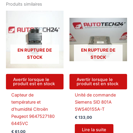
Produits similaires
EN RUPTURE DE
EN RUPTURE DE
STOCK
STOCK
Avertir lorsque le
Avertir lorsque le
produit est en stock
produit est en stock
Capteur de
Unité de commande
température et
Siemens SID 801A
d’humidité Citroën
5WS40155A-T
Peugeot 9647527180
€
133,00
6445VC
Lire la suite
€
61,00