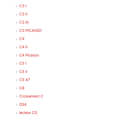
C3 I
C3 II
C3 III
C3 PICASSO
C4
C4 II
C4 Picasso
C5 I
C5 II
C5 X7
C8
Croisement C
DS4
lecteur CD