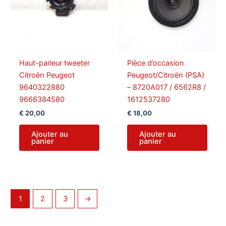
Haut-parleur tweeter
Pièce d’occasion
Citroën Peugeot
Peugeot/Citroën (PSA)
9640322880
– 8720A017 / 6562R8 /
9666384580
1612537280
€
20,00
€
18,00
Ajouter au
Ajouter au
panier
panier
1
2
3
→