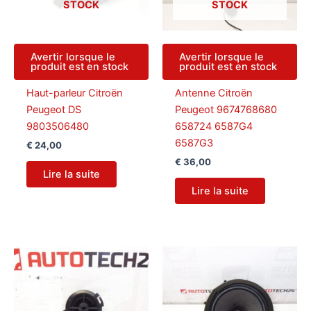
STOCK
STOCK
Avertir lorsque le
Avertir lorsque le
produit est en stock
produit est en stock
Haut-parleur Citroën
Antenne Citroën
Peugeot DS
Peugeot 9674768680
9803506480
658724 6587G4
6587G3
€
24,00
€
36,00
Lire la suite
Lire la suite