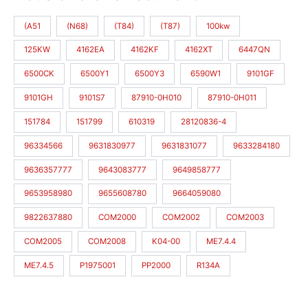
(A51
(N68)
(T84)
(T87)
100kw
125KW
4162EA
4162KF
4162XT
6447QN
6500CK
6500Y1
6500Y3
6590W1
9101GF
9101GH
9101S7
87910-0H010
87910-0H011
151784
151799
610319
28120836-4
96334566
9631830977
9631831077
9633284180
9636357777
9643083777
9649858777
9653958980
9655608780
9664059080
9822637880
COM2000
COM2002
COM2003
COM2005
COM2008
K04-00
ME7.4.4
ME7.4.5
P1975001
PP2000
R134A