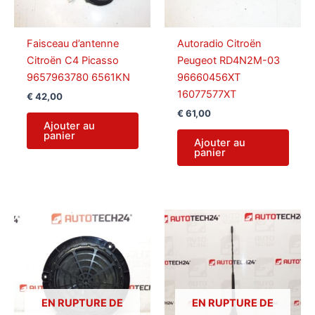
Faisceau d’antenne
Autoradio Citroën
Citroën C4 Picasso
Peugeot RD4N2M-03
9657963780 6561KN
96660456XT
16077577XT
€
42,00
€
61,00
Ajouter au
panier
Ajouter au
panier
EN RUPTURE DE
EN RUPTURE DE