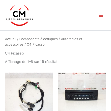
Aller
au
contenu
Accueil
/
Composants électriques
/
Autoradios et
accessoires
/ C4 Picasso
C4 Picasso
Trié
Affichage de 1–6 sur 15 résultats
du
plus
récent
au
plus
ancien