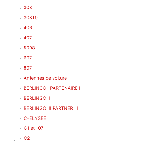
308
308T9
406
407
5008
607
807
Antennes de voiture
BERLINGO I PARTENAIRE I
BERLINGO II
BERLINGO III PARTNER III
C-ELYSEE
C1 et 107
C2