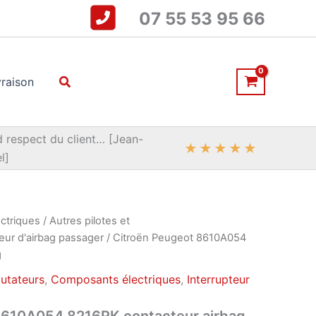
07 55 53 95 66
Rechercher
vraison
 respect du client… [Jean-
★
★
★
★
★
l]
ctriques
/
Autres pilotes et
teur d'airbag passager
/ Citroën Peugeot 8610A054
g
utateurs
,
Composants électriques
,
Interrupteur
8610A054 8216RK contacteur airbag