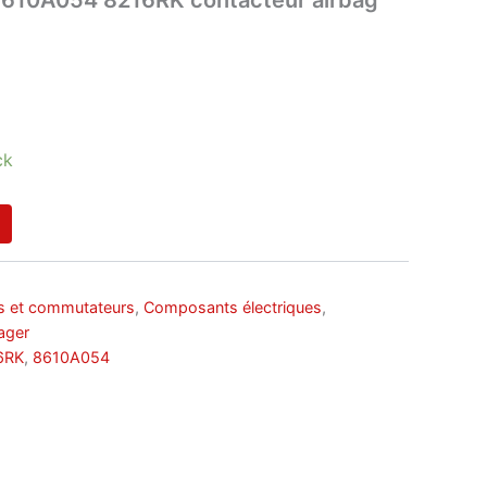
ck
es et commutateurs
,
Composants électriques
,
ager
6RK
,
8610A054