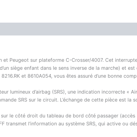
n et Peugeot sur plateforme C-Crosser/4007. Cet interrupt
t d’un siège enfant dans le sens inverse de la marche) et 
216.RK et 8610A054, vous êtes assuré d’une bonne compat
eur lumineux d’airbag (SRS), une indication incorrecte « Airb
mande SRS sur le circuit. L’échange de cette pièce est la so
 sur le côté droit du tableau de bord côté passager (accès 
FF transmet l’information au système SRS, qui active ou dés