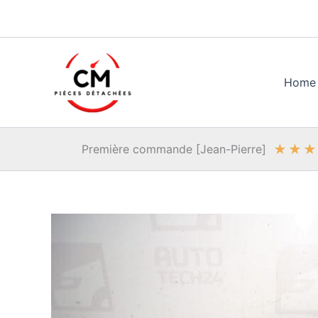
Aller
au
contenu
Home
★
★
★
Première commande [Jean-Pierre]