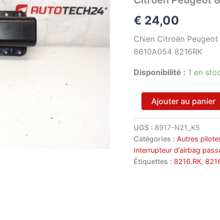
€
24,00
Chien Citroën Peugeot
8610A054 8216RK
Disponibilité :
1 en sto
quantité
Ajouter au panier
de
Citroën
Peugeot
UGS :
8917-N21_K5
8610A054
Catégories :
Autres pilot
8216RK
Interrupteur d'airbag pass
contacteur
Étiquettes :
8216.RK
,
821
airbag