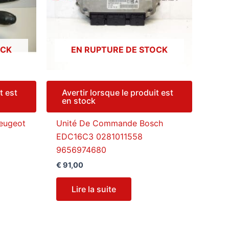
OCK
EN RUPTURE DE STOCK
t est
Avertir lorsque le produit est
en stock
eugeot
Unité De Commande Bosch
EDC16C3 0281011558
9656974680
€
91,00
Lire la suite