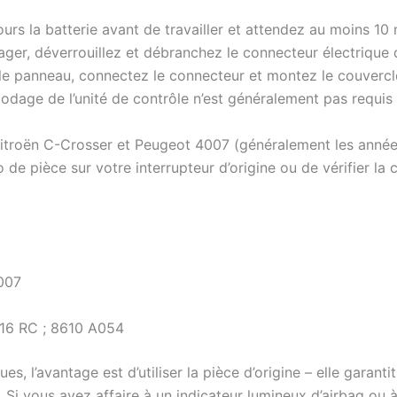
urs la batterie avant de travailler et attendez au moins 10
er, déverrouillez et débranchez le connecteur électrique de 
e panneau, connectez le connecteur et montez le couvercle
 codage de l’unité de contrôle n’est généralement pas requis
Citroën C-Crosser et Peugeot 4007 (généralement les ann
pièce sur votre interrupteur d’origine ou de vérifier la co
007
216 RC ; 8610 A054
es, l’avantage est d’utiliser la pièce d’origine – elle gara
. Si vous avez affaire à un indicateur lumineux d’airbag ou à