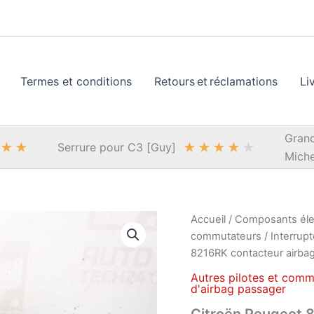
Termes et conditions
Retours et réclamations
Li
Grand
★
★
★
★
★
★
★
Serrure pour C3 [Guy]
Miche
Accueil
/
Composants éle
commutateurs
/
Interrup
8216RK contacteur airba
Autres pilotes et comm
d'airbag passager
Citroën Peugeot 