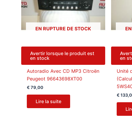
EN RUPTURE DE STOCK
EN
Avertir lorsque le produit est
Avert
en stock
en s
Autoradio Avec CD MP3 Citroën
Unité
Peugeot 96643698XT00
(Calcu
5WS40
€
79,00
€
133,
Lire la suite
Lir