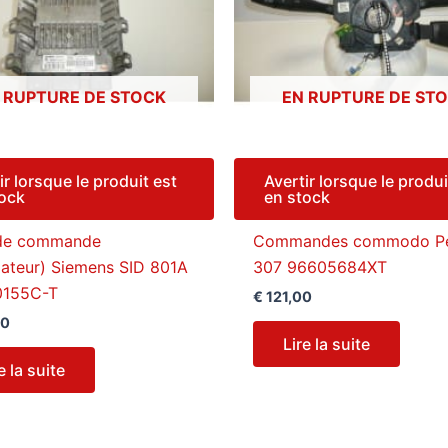
 RUPTURE DE STOCK
EN RUPTURE DE ST
ir lorsque le produit est
Avertir lorsque le produi
tock
en stock
 de commande
Commandes commodo P
lateur) Siemens SID 801A
307 96605684XT
155C-T
€
121,00
00
Lire la suite
e la suite