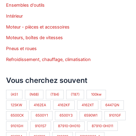
Ensembles d'outils
Intérieur
Moteur - pièces et accessoires
Moteurs, boîtes de vitesses
Pneus et roues
Refroidissement, chauffage, climatisation
Vous cherchez souvent
(A51
(N68)
(T84)
(T87)
100kw
125KW
4162EA
4162KF
4162XT
6447QN
6500CK
6500Y1
6500Y3
6590W1
9101GF
9101GH
9101S7
87910-0H010
87910-0H011