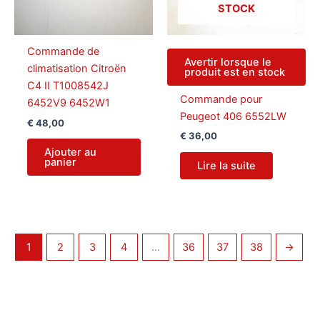
STOCK
Commande de
Avertir lorsque le
climatisation Citroën
produit est en stock
C4 II T1008542J
Commande pour
6452V9 6452W1
Peugeot 406 6552LW
€
48,00
€
36,00
Ajouter au
panier
Lire la suite
1
2
3
4
…
36
37
38
→