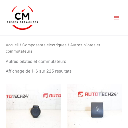
Aller
au
contenu
Accueil
/
Composants électriques
/ Autres pilotes et
commutateurs
Autres pilotes et commutateurs
Trié
Affichage de 1–6 sur 225 résultats
du
plus
récent
au
plus
ancien