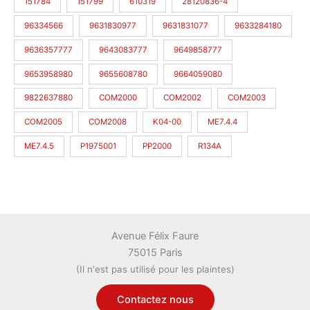
151784
151799
610319
28120836-4
96334566
9631830977
9631831077
9633284180
9636357777
9643083777
9649858777
9653958980
9655608780
9664059080
9822637880
COM2000
COM2002
COM2003
COM2005
COM2008
K04-00
ME7.4.4
ME7.4.5
P1975001
PP2000
R134A
Avenue Félix Faure
75015 Paris
(Il n'est pas utilisé pour les plaintes)
Contactez nous