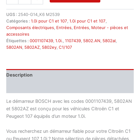
de
Démarreur
Citroën
UGS :
2540-G14_K6 M2539
C1
Catégories :
1.0i pour C1 et 107
,
1.0i pour C1 et 107
,
Peugeot
Composants électriques
,
Entrées
,
Entrées
,
Moteur - pièces et
107
accessoires
1.0i
Étiquettes :
0001107439
,
1.0i.
,
1107439
,
5802.AN
,
5802al
,
0001107439
5802AN
,
5802AZ
,
5802ey
,
C1/107
5802AN
5802AZ
Description
Informations complémentaires
Le démarreur BOSCH avec les codes 0001107439, 5802AN
et 5802AZ est conçu pour les véhicules Citroën C1 et
Peugeot 107 équipés d’un moteur 1.0i.
Vous recherchez un démarreur fiable pour votre Citroën C1
ou Peugeot 107 1.0i ? Notre sélection de pièces détachées