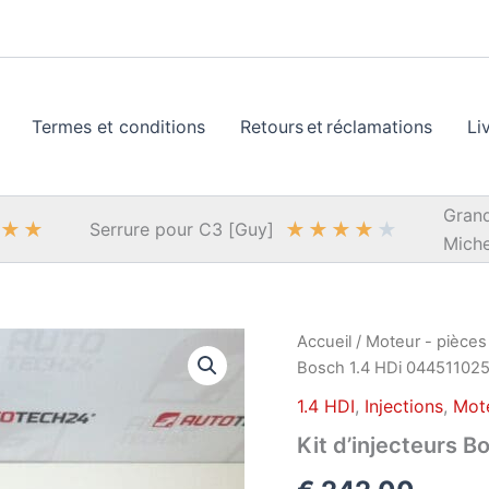
Termes et conditions
Retours et réclamations
Li
Grand
★
★
★
★
★
★
★
Serrure pour C3 [Guy]
Miche
Accueil
/
Moteur - pièces
Bosch 1.4 HDi 04451102
1.4 HDI
,
Injections
,
Mote
Kit d’injecteurs 