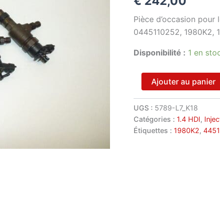
€
242,00
Pièce d’occasion pour 
0445110252, 1980K2, 
Disponibilité :
1 en sto
quantité
Ajouter au panier
de
Kit
d'injecteurs
UGS :
5789-L7_K18
Bosch
Catégories :
1.4 HDI
,
Injec
1.4
Étiquettes :
1980K2
,
445
HDi
0445110252
1980K2