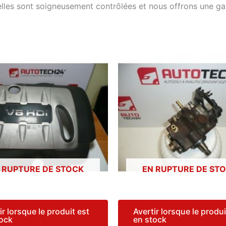
elles sont soigneusement contrôlées et nous offrons une g
 RUPTURE DE STOCK
EN RUPTURE DE ST
ir lorsque le produit est
Avertir lorsque le produi
tock
en stock