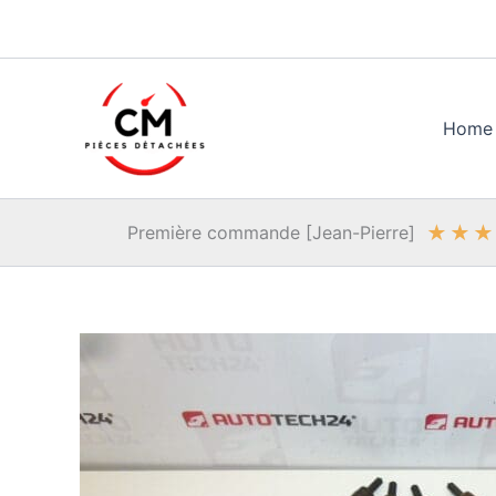
Aller
au
contenu
Home
★
★
★
Première commande [Jean-Pierre]