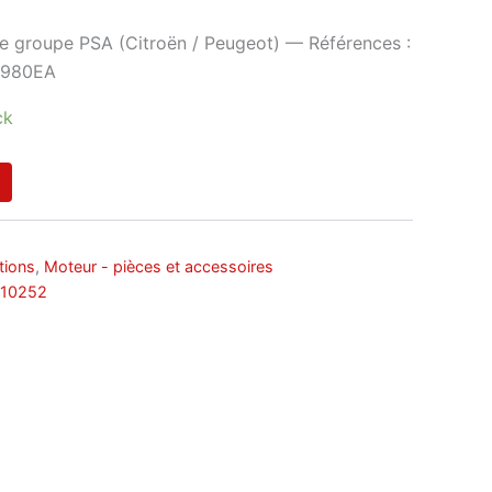
le groupe PSA (Citroën / Peugeot) — Références :
1980EA
ck
tions
,
Moteur - pièces et accessoires
110252