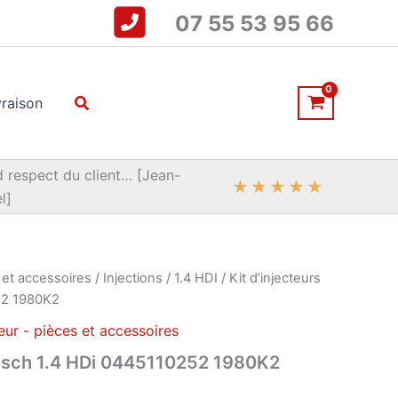
07 55 53 95 66
Rechercher
vraison
 respect du client… [Jean-
★
★
★
★
★
l]
 et accessoires
/
Injections
/
1.4 HDI
/ Kit d’injecteurs
52 1980K2
ur - pièces et accessoires
Bosch 1.4 HDi 0445110252 1980K2