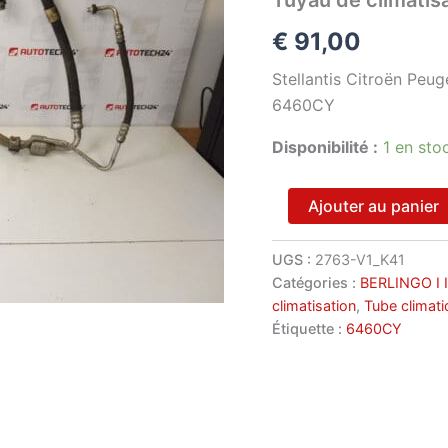
€
91,00
Stellantis Citroën Peug
6460CY
Disponibilité :
1 en sto
quantité
Ajouter au panier
de
Tuyau
de
UGS :
2763-V1_K41
climatisation
Catégories :
BERLINGO I I
Citroën
climatisation
,
Tube climati
Berlingo
Étiquette :
6460CY
II
6460CY