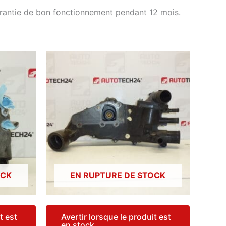
arantie de bon fonctionnement pendant 12 mois.
OCK
EN RUPTURE DE STOCK
t est
Avertir lorsque le produit est
en stock