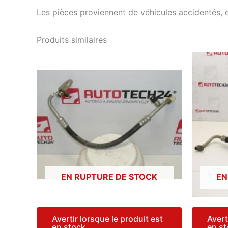
Les pièces proviennent de véhicules accidentés, 
Produits similaires
EN RUPTURE DE STOCK
EN
Avertir lorsque le produit est
Avert
en stock
en s