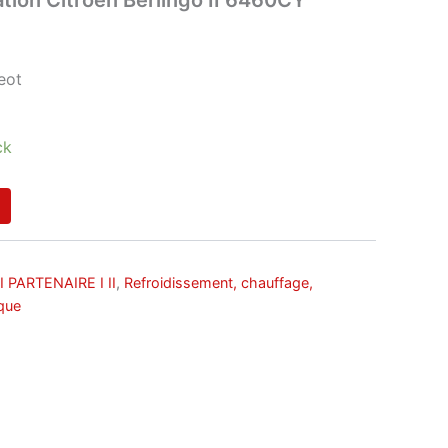
eot
ck
I PARTENAIRE I II
,
Refroidissement, chauffage,
que