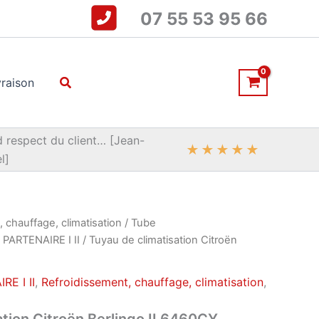
07 55 53 95 66
Rechercher
vraison
 respect du client… [Jean-
★
★
★
★
★
l]
 chauffage, climatisation
/
Tube
 PARTENAIRE I II
/ Tuyau de climatisation Citroën
RE I II
,
Refroidissement, chauffage, climatisation
,
ation Citroën Berlingo II 6460CY