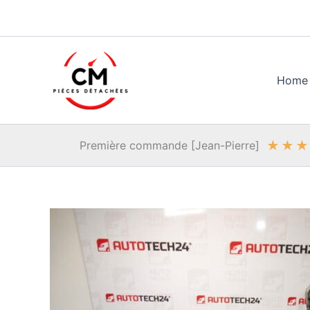
Aller
au
contenu
Home
★
★
★
Première commande [Jean-Pierre]