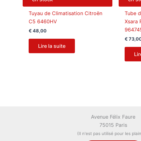
Tuyau de Climatisation Citroën
Tube d
C5 6460HV
Xsara 
96474
€
48,00
€
73,0
Lire la suite
Lir
Avenue Félix Faure
75015 Paris
(Il n'est pas utilisé pour les plai