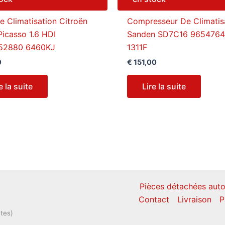
e Climatisation Citroën
Compresseur De Climatis
Picasso 1.6 HDI
Sanden SD7C16 965476
52880 6460KJ
1311F
0
€
151,00
e la suite
Lire la suite
Pièces détachées auto
Contact
Livraison
P
ntes)