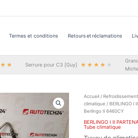
Termes et conditions
Retours et réclamations
Li
Grand
★
★
★
★
★
★
★
Serrure pour C3 [Guy]
Miche
Accueil
/
Refroidissement,
climatique
/
BERLINGO I II
Berlingo II 6460CY
BERLINGO I II PARTENAI
Tube climatique
Tuyau de climatis