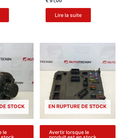
€
91,00
Lire la suite
 DE STOCK
EN RUPTURE DE STOCK
e le
Avertir lorsque le
n stock
produit est en stock