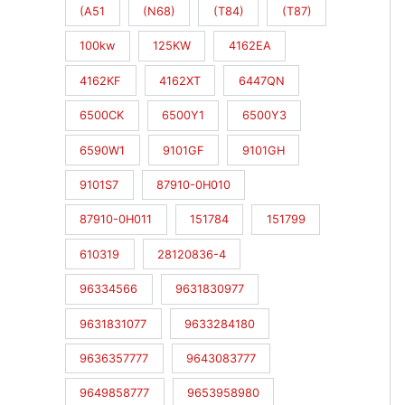
(A51
(N68)
(T84)
(T87)
100kw
125KW
4162EA
4162KF
4162XT
6447QN
6500CK
6500Y1
6500Y3
6590W1
9101GF
9101GH
9101S7
87910-0H010
87910-0H011
151784
151799
610319
28120836-4
96334566
9631830977
9631831077
9633284180
9636357777
9643083777
9649858777
9653958980