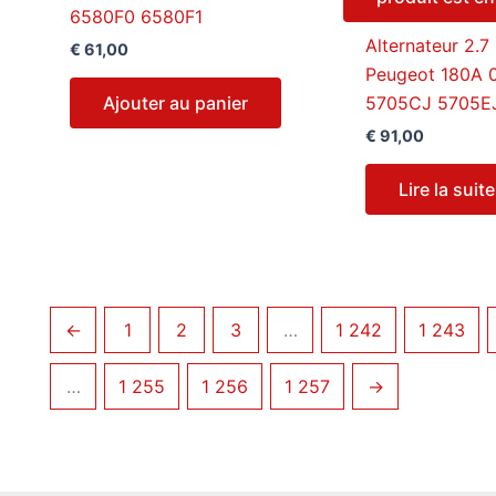
6580F0 6580F1
Alternateur 2.7
€
61,00
Peugeot 180A 
Ajouter au panier
5705CJ 5705E
€
91,00
Lire la suite
←
1
2
3
…
1 242
1 243
…
1 255
1 256
1 257
→