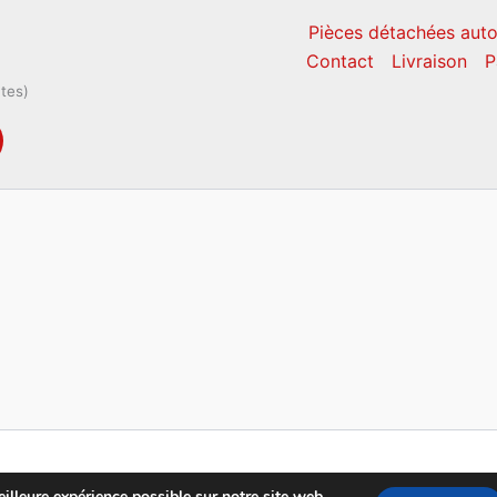
Pièces détachées auto
Contact
Livraison
P
ntes)
Copyright © 2026 CM Pièces Détachées
illeure expérience possible sur notre site web.