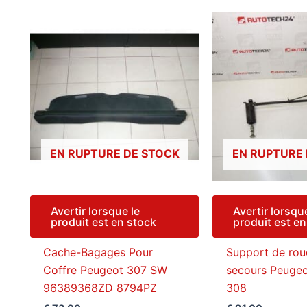
récent
au
plus
ancien
EN RUPTURE DE STOCK
EN RUPTURE
Avertir lorsque le
Avertir lorsqu
produit est en stock
produit est e
Cache-Bagages Pour
Support de rou
Coffre Peugeot 307 SW
secours Peugeo
96389368ZD 8794PZ
308