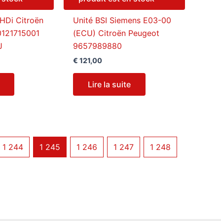
 HDi Citroën
Unité BSI Siemens E03-00
0121715001
(ECU) Citroën Peugeot
J
9657989880
€
121,00
Lire la suite
1 244
1 245
1 246
1 247
1 248