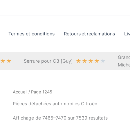
Termes et conditions
Retours et réclamations
Li
Grand
★
★
★
★
★
★
★
Serrure pour C3 [Guy]
Miche
Accueil
/ Page 1245
Pièces détachées automobiles Citroën
Trié
Affichage de 7465–7470 sur 7539 résultats
du
plus