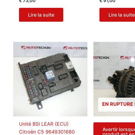
€
73,00
€
91,00
Lire la suite
Lire la suite
EN RUPTURE
Unité BSI LEAR (ECU)
Avertir lorsqu
Citroën C5 9649301680
produit est e