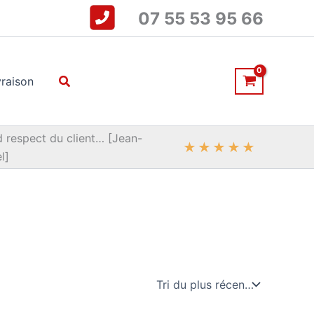
07 55 53 95 66
Rechercher
vraison
 respect du client… [Jean-
★
★
★
★
★
l]