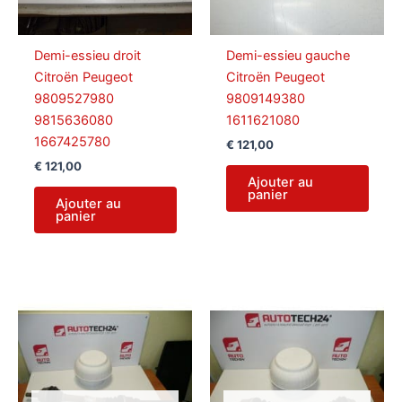
Demi-essieu droit
Demi-essieu gauche
Citroën Peugeot
Citroën Peugeot
9809527980
9809149380
9815636080
1611621080
1667425780
€
121,00
€
121,00
Ajouter au
panier
Ajouter au
panier