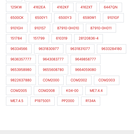
125KW
4162EA
4162KF
4162XT
6447QN
6500CK
6500Y1
6500Y3
6590W1
9101GF
9101GH
9101S7
87910-0H010
87910-0H011
151784
151799
610319
28120836-4
96334566
9631830977
9631831077
9633284180
9636357777
9643083777
9649858777
9653958980
9655608780
9664059080
9822637880
COM2000
COM2002
COM2003
COM2005
COM2008
K04-00
ME7.4.4
ME7.4.5
P1975001
PP2000
R134A