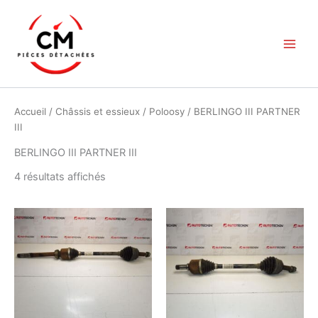
Aller
au
contenu
Accueil
/
Châssis et essieux
/
Poloosy
/ BERLINGO III PARTNER
III
BERLINGO III PARTNER III
Trié
4 résultats affichés
du
plus
récent
au
plus
ancien