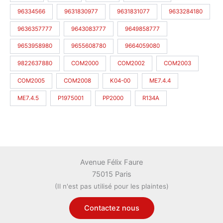
96334566
9631830977
9631831077
9633284180
9636357777
9643083777
9649858777
9653958980
9655608780
9664059080
9822637880
COM2000
COM2002
COM2003
COM2005
COM2008
K04-00
ME7.4.4
ME7.4.5
P1975001
PP2000
R134A
Avenue Félix Faure
75015 Paris
(Il n'est pas utilisé pour les plaintes)
Contactez nous