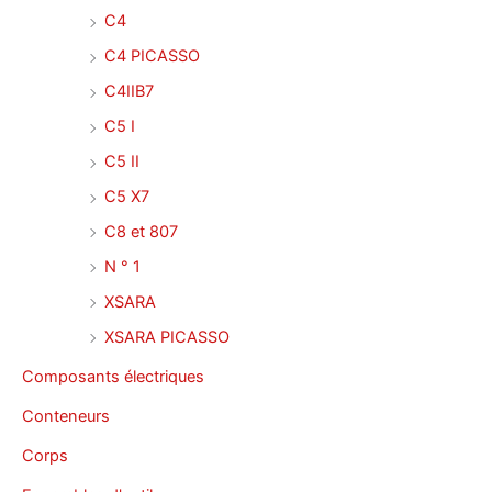
C4
C4 PICASSO
C4IIB7
C5 I
C5 II
C5 X7
C8 et 807
N ° 1
XSARA
XSARA PICASSO
Composants électriques
Conteneurs
Corps