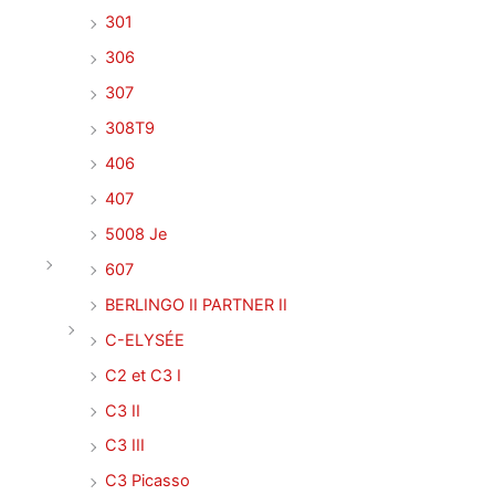
301
306
307
308T9
406
407
5008 Je
607
BERLINGO II PARTNER II
C-ELYSÉE
C2 et C3 I
C3 II
C3 III
C3 Picasso