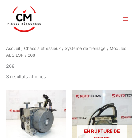
Aller
au
contenu
Accueil
/
Châssis et essieux
/
Système de freinage
/
Modules
ABS ESP
/ 208
208
Trié
3 résultats affichés
du
plus
récent
au
plus
ancien
EN RUPTURE DE