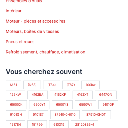
Ensembles d'outils
Intérieur
Moteur - pièces et accessoires
Moteurs, boîtes de vitesses
Pneus et roues
Refroidissement, chauffage, climatisation
Vous cherchez souvent
(A51
(N68)
(T84)
(T87)
100kw
125KW
4162EA
4162KF
4162XT
6447QN
6500CK
6500Y1
6500Y3
6590W1
9101GF
9101GH
9101S7
87910-0H010
87910-0H011
151784
151799
610319
28120836-4