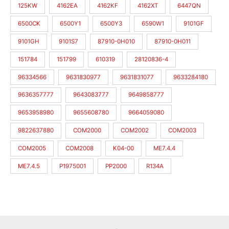
125KW
4162EA
4162KF
4162XT
6447QN
6500CK
6500Y1
6500Y3
6590W1
9101GF
9101GH
9101S7
87910-0H010
87910-0H011
151784
151799
610319
28120836-4
96334566
9631830977
9631831077
9633284180
9636357777
9643083777
9649858777
9653958980
9655608780
9664059080
9822637880
COM2000
COM2002
COM2003
COM2005
COM2008
K04-00
ME7.4.4
ME7.4.5
P1975001
PP2000
R134A