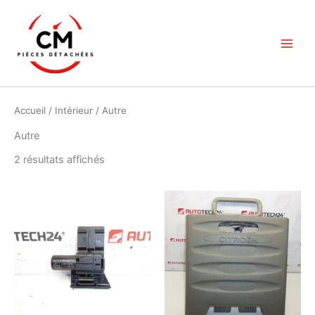
Aller
au
contenu
Accueil
/
Intérieur
/ Autre
Autre
Trié
2 résultats affichés
du
plus
récent
au
plus
ancien