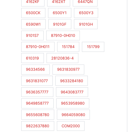
4162KF
4162XT
6447QN
6500CK
6500Y1
6500Y3
6590W1
9101GF
9101GH
9101S7
87910-0H010
87910-0H011
151784
151799
610319
28120836-4
96334566
9631830977
9631831077
9633284180
9636357777
9643083777
9649858777
9653958980
9655608780
9664059080
9822637880
COM2000