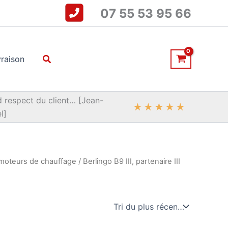
07 55 53 95 66
Rechercher
vraison
 respect du client… [Jean-
★
★
★
★
★
l]
moteurs de chauffage
/ Berlingo B9 III, partenaire III