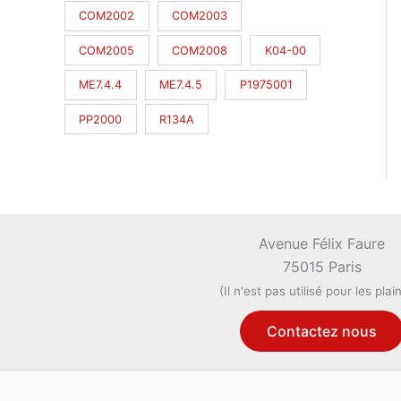
COM2002
COM2003
COM2005
COM2008
K04-00
ME7.4.4
ME7.4.5
P1975001
PP2000
R134A
Avenue Félix Faure
75015 Paris
(Il n'est pas utilisé pour les plai
Contactez nous