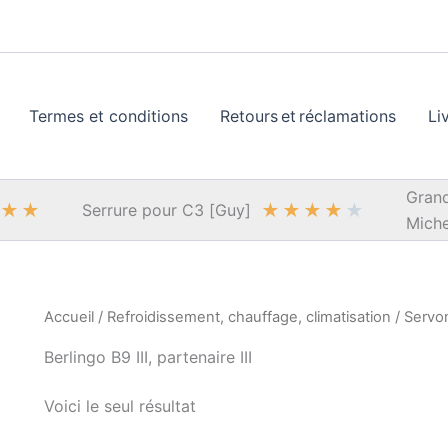
Termes et conditions
Retours et réclamations
Li
Grand
★
★
★
★
★
★
★
Serrure pour C3 [Guy]
Miche
Accueil
/
Refroidissement, chauffage, climatisation
/
Servo
Berlingo B9 III, partenaire III
Voici le seul résultat