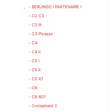
BERLINGO I PARTENAIRE I
C2 C3
C3 III
C3 Picasso
C4
C4 II
C5 I
C5 II
C5 X7
C6
C8 807
Croisement C