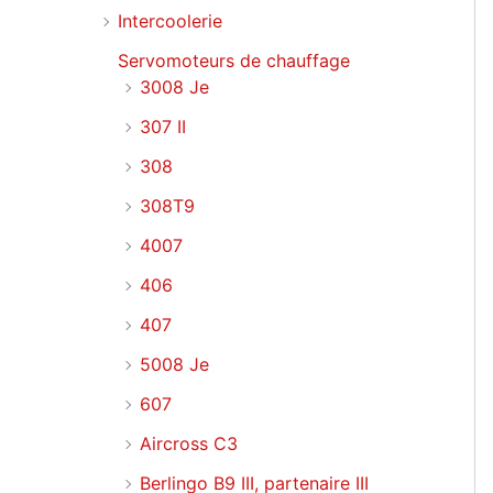
Intercoolerie
Servomoteurs de chauffage
3008 Je
307 II
308
308T9
4007
406
407
5008 Je
607
Aircross C3
Berlingo B9 III, partenaire III