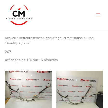
Aller
au
contenu
Accueil
/
Refroidissement, chauffage, climatisation
/
Tube
climatique
/ 207
207
Trié
Affichage de 1–6 sur 16 résultats
du
plus
récent
au
plus
ancien