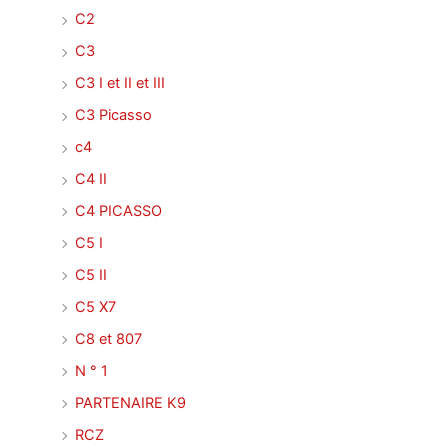
C2
C3
C3 I et II et III
C3 Picasso
c4
C4 II
C4 PICASSO
C5 I
C5 II
C5 X7
C8 et 807
N ° 1
PARTENAIRE K9
RCZ