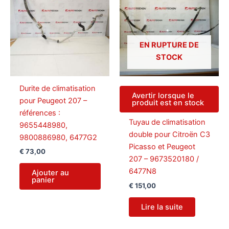
EN RUPTURE DE
STOCK
Durite de climatisation
Avertir lorsque le
pour Peugeot 207 –
produit est en stock
références :
Tuyau de climatisation
9655448980,
double pour Citroën C3
9800886980, 6477G2
Picasso et Peugeot
€
73,00
207 – 9673520180 /
6477N8
Ajouter au
panier
€
151,00
Lire la suite