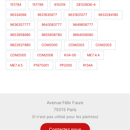
151784
151799
610319
28120836-4
96334566
9631830977
9631831077
9633284180
9636357777
9643083777
9649858777
9653958980
9655608780
9664059080
9822637880
COM2000
COM2002
COM2003
COM2005
COM2008
K04-00
ME7.4.4
ME7.4.5
P1975001
PP2000
R134A
Avenue Félix Faure
75015 Paris
(Il n'est pas utilisé pour les plaintes)
Contactez nous