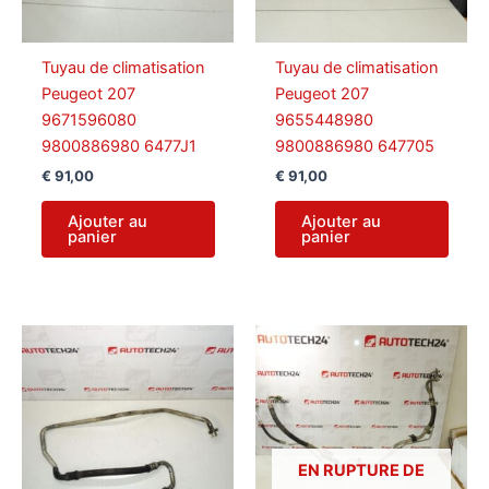
Tuyau de climatisation
Tuyau de climatisation
Peugeot 207
Peugeot 207
9671596080
9655448980
9800886980 6477J1
9800886980 647705
€
91,00
€
91,00
Ajouter au
Ajouter au
panier
panier
EN RUPTURE DE