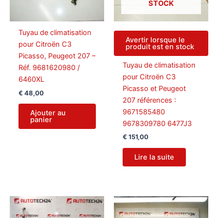
STOCK
Tuyau de climatisation
Avertir lorsque le
pour Citroën C3
produit est en stock
Picasso, Peugeot 207 –
Tuyau de climatisation
Réf. 9681620980 /
pour Citroën C3
6460XL
Picasso et Peugeot
€
48,00
207 références :
9671585480
Ajouter au
panier
9678309780 6477J3
€
151,00
Lire la suite