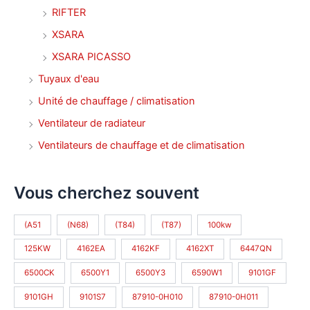
RIFTER
XSARA
XSARA PICASSO
Tuyaux d'eau
Unité de chauffage / climatisation
Ventilateur de radiateur
Ventilateurs de chauffage et de climatisation
Vous cherchez souvent
(A51
(N68)
(T84)
(T87)
100kw
125KW
4162EA
4162KF
4162XT
6447QN
6500CK
6500Y1
6500Y3
6590W1
9101GF
9101GH
9101S7
87910-0H010
87910-0H011