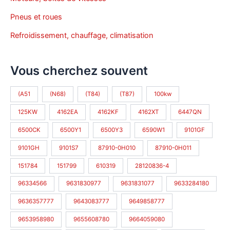
Pneus et roues
Refroidissement, chauffage, climatisation
Vous cherchez souvent
(A51
(N68)
(T84)
(T87)
100kw
125KW
4162EA
4162KF
4162XT
6447QN
6500CK
6500Y1
6500Y3
6590W1
9101GF
9101GH
9101S7
87910-0H010
87910-0H011
151784
151799
610319
28120836-4
96334566
9631830977
9631831077
9633284180
9636357777
9643083777
9649858777
9653958980
9655608780
9664059080