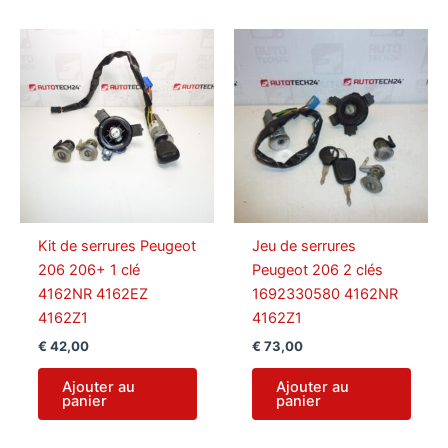
plus
récent
au
plus
ancien
Kit de serrures Peugeot
Jeu de serrures
206 206+ 1 clé
Peugeot 206 2 clés
4162NR 4162EZ
1692330580 4162NR
4162Z1
4162Z1
€
42,00
€
73,00
Ajouter au
Ajouter au
panier
panier