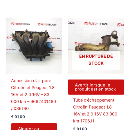
EN RUPTURE DE
STOCK
Admission d’air pour
Avertir lorsque le
Citroën et Peugeot 1.8
produit est en stock
16V et 2.0 16V – 83
Tube d’échappement
000 km – 9662401480
Citroën Peugeot 1.8
/ 0361R0
16V et 2.0 16V 83 000
€
91,00
km 1706J1
Ajouter au
€
91,00