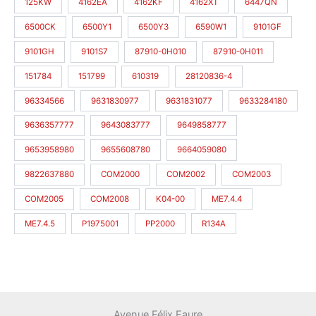
125KW
4162EA
4162KF
4162XT
6447QN
6500CK
6500Y1
6500Y3
6590W1
9101GF
9101GH
9101S7
87910-0H010
87910-0H011
151784
151799
610319
28120836-4
96334566
9631830977
9631831077
9633284180
9636357777
9643083777
9649858777
9653958980
9655608780
9664059080
9822637880
COM2000
COM2002
COM2003
COM2005
COM2008
K04-00
ME7.4.4
ME7.4.5
P1975001
PP2000
R134A
Avenue Félix Faure