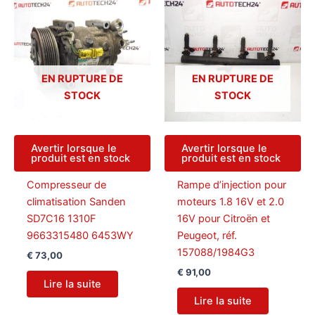
plus
ancien
EN RUPTURE DE
EN RUPTURE DE
STOCK
STOCK
Avertir lorsque le
Avertir lorsque le
produit est en stock
produit est en stock
Compresseur de
Rampe d’injection pour
climatisation Sanden
moteurs 1.8 16V et 2.0
SD7C16 1310F
16V pour Citroën et
9663315480 6453WY
Peugeot, réf.
157088/1984G3
€
73,00
€
91,00
Lire la suite
Lire la suite