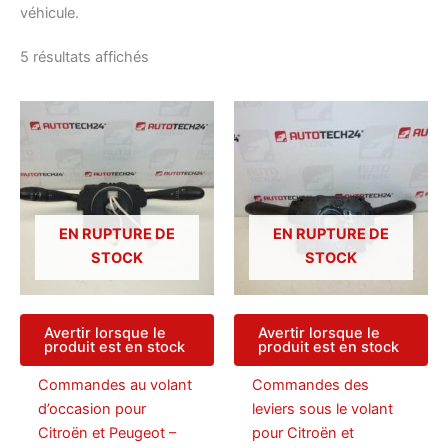
véhicule.
Trié
5 résultats affichés
du
plus
récent
au
plus
ancien
EN RUPTURE DE
EN RUPTURE DE
STOCK
STOCK
Avertir lorsque le
Avertir lorsque le
produit est en stock
produit est en stock
Commandes au volant
Commandes des
d’occasion pour
leviers sous le volant
Citroën et Peugeot –
pour Citroën et