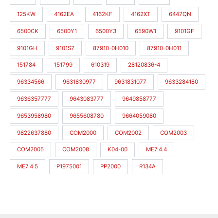
125KW
4162EA
4162KF
4162XT
6447QN
6500CK
6500Y1
6500Y3
6590W1
9101GF
9101GH
9101S7
87910-0H010
87910-0H011
151784
151799
610319
28120836-4
96334566
9631830977
9631831077
9633284180
9636357777
9643083777
9649858777
9653958980
9655608780
9664059080
9822637880
COM2000
COM2002
COM2003
COM2005
COM2008
K04-00
ME7.4.4
ME7.4.5
P1975001
PP2000
R134A