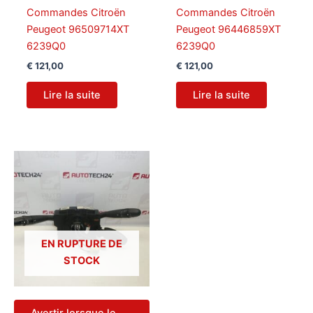
Commandes Citroën
Commandes Citroën
Peugeot 96509714XT
Peugeot 96446859XT
6239Q0
6239Q0
€
121,00
€
121,00
Lire la suite
Lire la suite
EN RUPTURE DE
STOCK
Avertir lorsque le