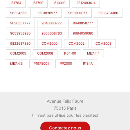
151784
151799
610319
28120836-4
96334566
9631830977
9631831077
9633284180
9636357777
9643083777
9649858777
9653958980
9655608780
9664059080
9822637880
COM2000
COM2002
COM2003
COM2005
COM2008
K04-00
ME7.4.4
ME7.4.5
P1975001
PP2000
R134A
Avenue Félix Faure
75015 Paris
(Il n'est pas utilisé pour les plaintes)
Contactez nous