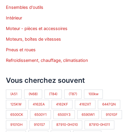
Ensembles d'outils
Intérieur
Moteur - pièces et accessoires
Moteurs, boîtes de vitesses
Pneus et roues
Refroidissement, chauffage, climatisation
Vous cherchez souvent
(A51
(N68)
(T84)
(T87)
100kw
125KW
4162EA
4162KF
4162XT
6447QN
6500CK
6500Y1
6500Y3
6590W1
9101GF
9101GH
9101S7
87910-0H010
87910-0H011