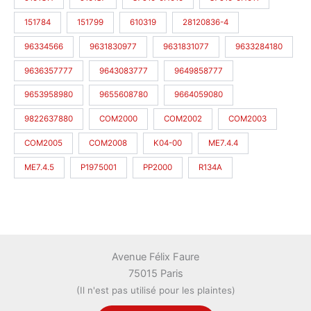
151784
151799
610319
28120836-4
96334566
9631830977
9631831077
9633284180
9636357777
9643083777
9649858777
9653958980
9655608780
9664059080
9822637880
COM2000
COM2002
COM2003
COM2005
COM2008
K04-00
ME7.4.4
ME7.4.5
P1975001
PP2000
R134A
Avenue Félix Faure
75015 Paris
(Il n'est pas utilisé pour les plaintes)