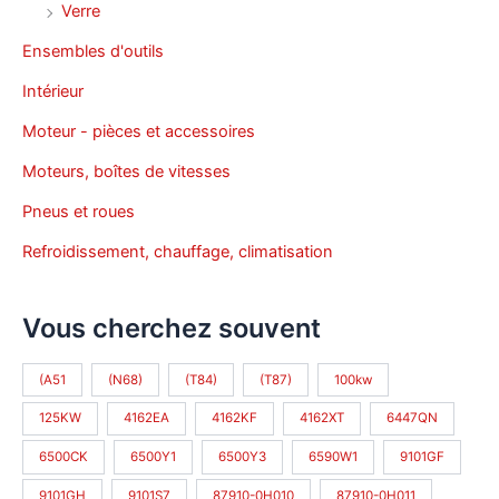
Verre
Ensembles d'outils
Intérieur
Moteur - pièces et accessoires
Moteurs, boîtes de vitesses
Pneus et roues
Refroidissement, chauffage, climatisation
Vous cherchez souvent
(A51
(N68)
(T84)
(T87)
100kw
125KW
4162EA
4162KF
4162XT
6447QN
6500CK
6500Y1
6500Y3
6590W1
9101GF
9101GH
9101S7
87910-0H010
87910-0H011