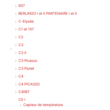
607
BERLINGO I et II PARTENAIRE I et II
C-Elysée
C1 et 107
C2
C3
C3 II
C3 Picasso
C3 Pluriel
C4
C4 PICASSO
C4IIB7
C5 I
Capteur de température