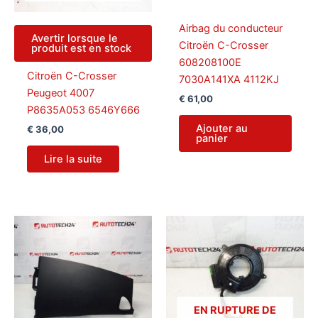
Airbag du conducteur
Avertir lorsque le
Citroën C-Crosser
produit est en stock
608208100E
Citroën C-Crosser
7030A141XA 4112KJ
Peugeot 4007
€
61,00
P8635A053 6546Y666
Ajouter au
€
36,00
panier
Lire la suite
EN RUPTURE DE