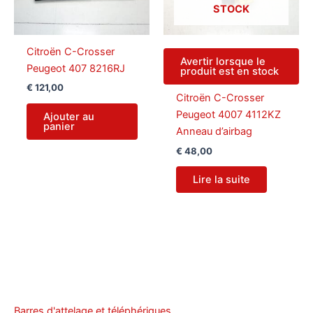
STOCK
Citroën C-Crosser
Avertir lorsque le
Peugeot 407 8216RJ
produit est en stock
€
121,00
Citroën C-Crosser
Peugeot 4007 4112KZ
Ajouter au
panier
Anneau d’airbag
€
48,00
Lire la suite
Barres d'attelage et téléphériques