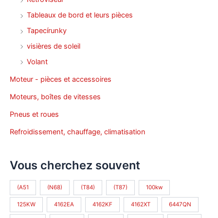
Tableaux de bord et leurs pièces
Tapecírunky
visières de soleil
Volant
Moteur - pièces et accessoires
Moteurs, boîtes de vitesses
Pneus et roues
Refroidissement, chauffage, climatisation
Vous cherchez souvent
(A51
(N68)
(T84)
(T87)
100kw
125KW
4162EA
4162KF
4162XT
6447QN