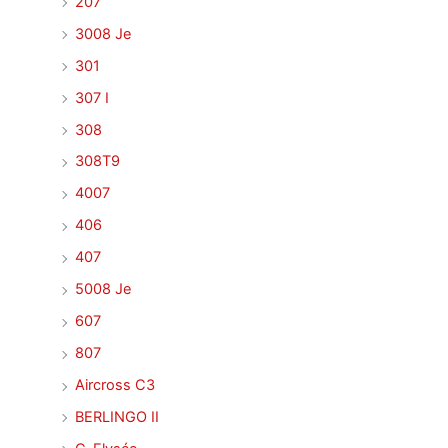
207
3008 Je
301
307 I
308
308T9
4007
406
407
5008 Je
607
807
Aircross C3
BERLINGO II