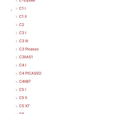
C-Elysée
C1 I
C1 II
C2
C3 I
C3 III
C3 Picasso
C3IIA51
C4 I
C4 PICASSO
C4IIB7
C5 I
C5 II
C5 X7