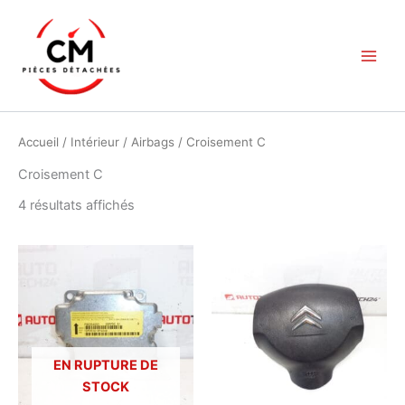
Aller
au
contenu
Accueil
/
Intérieur
/
Airbags
/ Croisement C
Croisement C
Trié
4 résultats affichés
du
plus
récent
au
plus
ancien
EN RUPTURE DE
STOCK