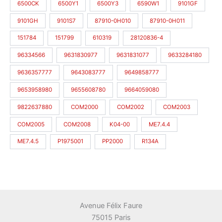
6500CK
6500Y1
6500Y3
6590W1
9101GF
9101GH
9101S7
87910-0H010
87910-0H011
151784
151799
610319
28120836-4
96334566
9631830977
9631831077
9633284180
9636357777
9643083777
9649858777
9653958980
9655608780
9664059080
9822637880
COM2000
COM2002
COM2003
COM2005
COM2008
K04-00
ME7.4.4
ME7.4.5
P1975001
PP2000
R134A
Avenue Félix Faure
75015 Paris