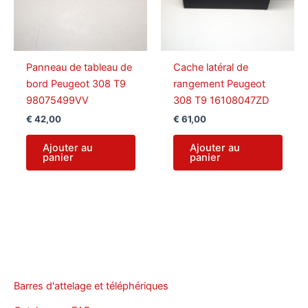
Panneau de tableau de
Cache latéral de
bord Peugeot 308 T9
rangement Peugeot
98075499VV
308 T9 16108047ZD
€
42,00
€
61,00
Ajouter au
Ajouter au
panier
panier
Barres d'attelage et téléphériques