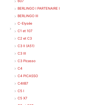
607
BERLINGO I PARTENAIRE I
BERLINGO III
C-Elysée
C1 et 107
C2 et C3
C3 II (A51)
C3 III
C3 Picasso
C4
C4 PICASSO
C4IIB7
C5 I
C5 X7