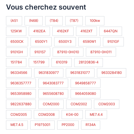
Vous cherchez souvent
(A51
(N68)
(T84)
(T87)
100kw
125KW
4162EA
4162KF
4162XT
6447QN
6500CK
6500Y1
6500Y3
6590W1
9101GF
9101GH
9101S7
87910-0H010
87910-0H011
151784
151799
610319
28120836-4
96334566
9631830977
9631831077
9633284180
9636357777
9643083777
9649858777
9653958980
9655608780
9664059080
9822637880
COM2000
COM2002
COM2003
COM2005
COM2008
K04-00
ME7.4.4
ME7.4.5
P1975001
PP2000
R134A