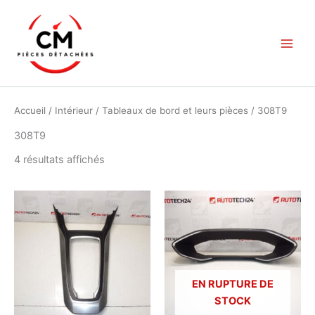
Aller
au
contenu
Accueil
/
Intérieur
/
Tableaux de bord et leurs pièces
/ 308T9
308T9
Trié
4 résultats affichés
du
plus
récent
au
plus
ancien
EN RUPTURE DE
STOCK