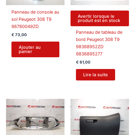
Panneau de console au
Avertir lorsque le
sol Peugeot 308 T9
produit est en stock
96780049ZD
Panneau de tableau de
€
73,00
bord Peugeot 308 T9
98368952ZD
Ajouter au
panier
9836895277
€
61,00
Lire la suite