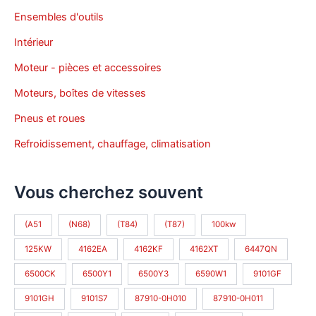
Ensembles d'outils
Intérieur
Moteur - pièces et accessoires
Moteurs, boîtes de vitesses
Pneus et roues
Refroidissement, chauffage, climatisation
Vous cherchez souvent
(A51
(N68)
(T84)
(T87)
100kw
125KW
4162EA
4162KF
4162XT
6447QN
6500CK
6500Y1
6500Y3
6590W1
9101GF
9101GH
9101S7
87910-0H010
87910-0H011