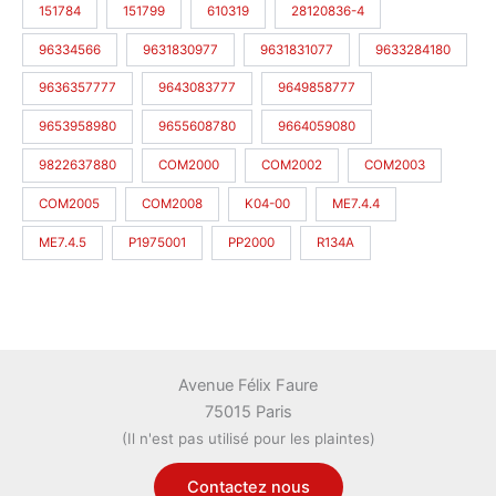
151784
151799
610319
28120836-4
96334566
9631830977
9631831077
9633284180
9636357777
9643083777
9649858777
9653958980
9655608780
9664059080
9822637880
COM2000
COM2002
COM2003
COM2005
COM2008
K04-00
ME7.4.4
ME7.4.5
P1975001
PP2000
R134A
Avenue Félix Faure
75015 Paris
(Il n'est pas utilisé pour les plaintes)
Contactez nous