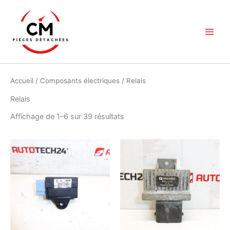
Aller
au
contenu
Accueil
/
Composants électriques
/ Relais
Relais
Trié
Affichage de 1–6 sur 39 résultats
du
plus
récent
au
plus
ancien