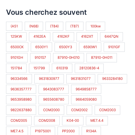
Vous cherchez souvent
(A51
(N68)
(T84)
(T87)
100kw
125KW
4162EA
4162KF
4162XT
6447QN
6500CK
6500Y1
6500Y3
6590W1
9101GF
9101GH
9101S7
87910-0H010
87910-0H011
151784
151799
610319
28120836-4
96334566
9631830977
9631831077
9633284180
9636357777
9643083777
9649858777
9653958980
9655608780
9664059080
9822637880
COM2000
COM2002
COM2003
COM2005
COM2008
K04-00
ME7.4.4
ME7.4.5
P1975001
PP2000
R134A