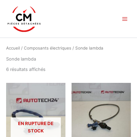
Aller
au
contenu
Accueil
/
Composants électriques
/ Sonde lambda
Sonde lambda
Trié
6 résultats affichés
du
plus
récent
au
plus
ancien
EN RUPTURE DE
STOCK