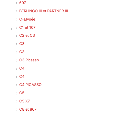
607
BERLINGO III et PARTNER III
C-Elysée
C1 et 107
C2 et C3
C3 II
C3 III
C3 Picasso
C4
C4 II
C4 PICASSO
C5 I II
C5 X7
C8 et 807