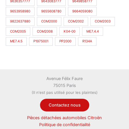
9636357777
9643083777
9649858777
9653958980
9655608780
9664059080
9822637880
COM2000
COM2002
COM2003
COM2005
COM2008
K04-00
ME7.4.4
ME7.4.5
P1975001
PP2000
R134A
Avenue Félix Faure
75015 Paris
(Il n'est pas utilisé pour les plaintes)
Contactez nous
Pièces détachées automobiles Citroën
Politique de confidentialité