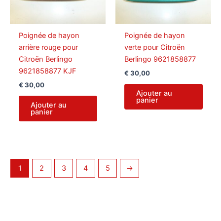
Poignée de hayon
Poignée de hayon
arrière rouge pour
verte pour Citroën
Citroën Berlingo
Berlingo 9621858877
9621858877 KJF
€
30,00
€
30,00
Ajouter au
panier
Ajouter au
panier
1
2
3
4
5
→