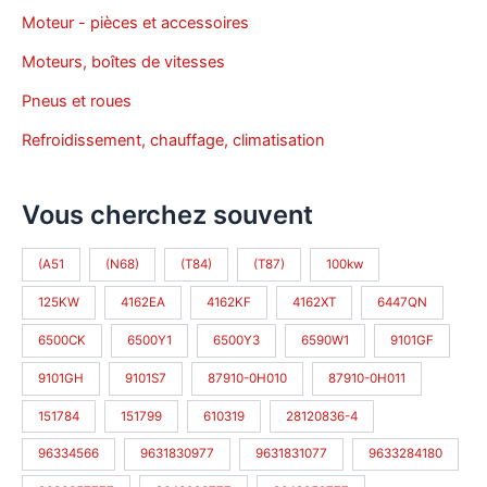
Moteur - pièces et accessoires
Moteurs, boîtes de vitesses
Pneus et roues
Refroidissement, chauffage, climatisation
Vous cherchez souvent
(A51
(N68)
(T84)
(T87)
100kw
125KW
4162EA
4162KF
4162XT
6447QN
6500CK
6500Y1
6500Y3
6590W1
9101GF
9101GH
9101S7
87910-0H010
87910-0H011
151784
151799
610319
28120836-4
96334566
9631830977
9631831077
9633284180