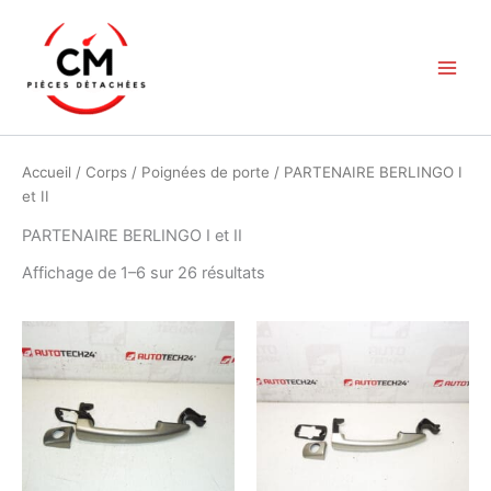
Aller
au
contenu
Accueil
/
Corps
/
Poignées de porte
/ PARTENAIRE BERLINGO I
et II
PARTENAIRE BERLINGO I et II
Trié
Affichage de 1–6 sur 26 résultats
du
plus
récent
au
plus
ancien