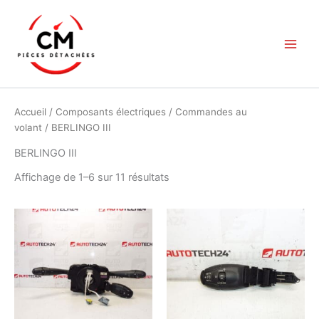
Aller
au
contenu
Accueil
/
Composants électriques
/
Commandes au
volant
/ BERLINGO III
BERLINGO III
Trié
Affichage de 1–6 sur 11 résultats
du
plus
récent
au
plus
ancien