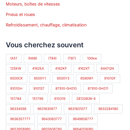
Moteurs, boîtes de vitesses
Pneus et roues
Refroidissement, chauffage, climatisation
Vous cherchez souvent
(A51
(N68)
(T84)
(T87)
100kw
125KW
4162EA
4162KF
4162XT
6447QN
6500CK
6500Y1
6500Y3
6590W1
9101GF
9101GH
9101S7
87910-0H010
87910-0H011
151784
151799
610319
28120836-4
96334566
9631830977
9631831077
9633284180
9636357777
9643083777
9649858777
9653958980
9655608780
9664059080