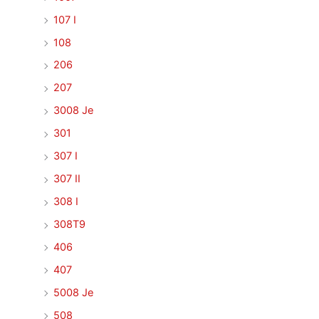
107 I
108
206
207
3008 Je
301
307 I
307 II
308 I
308T9
406
407
5008 Je
508