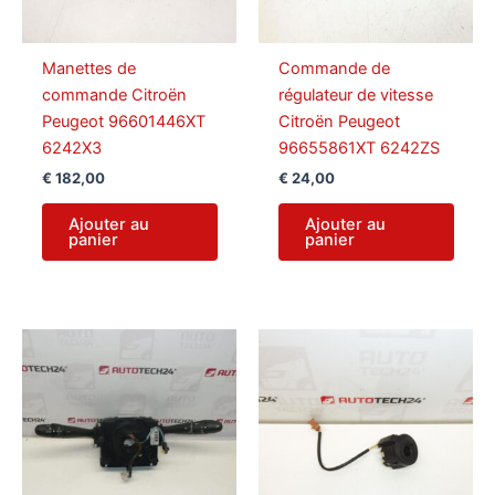
Manettes de
Commande de
commande Citroën
régulateur de vitesse
Peugeot 96601446XT
Citroën Peugeot
6242X3
96655861XT 6242ZS
€
182,00
€
24,00
Ajouter au
Ajouter au
panier
panier