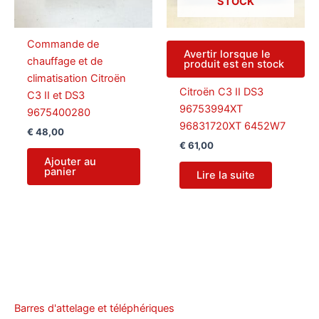
STOCK
Commande de
Avertir lorsque le
chauffage et de
produit est en stock
climatisation Citroën
Citroën C3 II DS3
C3 II et DS3
96753994XT
9675400280
96831720XT 6452W7
€
48,00
€
61,00
Ajouter au
panier
Lire la suite
Barres d'attelage et téléphériques