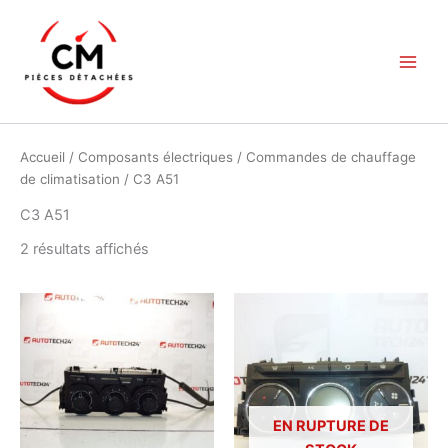
Aller
au
contenu
Accueil
/
Composants électriques
/
Commandes de chauffage
de climatisation
/ C3 A51
C3 A51
Trié
2 résultats affichés
du
plus
récent
au
plus
ancien
EN RUPTURE DE