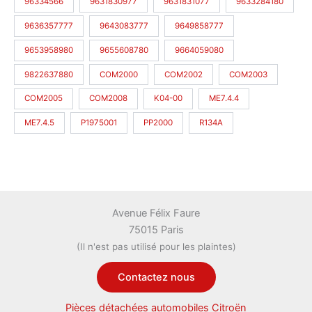
96334566
9631830977
9631831077
9633284180
9636357777
9643083777
9649858777
9653958980
9655608780
9664059080
9822637880
COM2000
COM2002
COM2003
COM2005
COM2008
K04-00
ME7.4.4
ME7.4.5
P1975001
PP2000
R134A
Avenue Félix Faure
75015 Paris
(Il n'est pas utilisé pour les plaintes)
Contactez nous
Pièces détachées automobiles Citroën