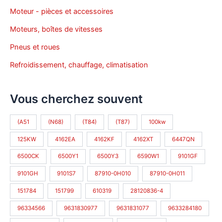
Moteur - pièces et accessoires
Moteurs, boîtes de vitesses
Pneus et roues
Refroidissement, chauffage, climatisation
Vous cherchez souvent
(A51
(N68)
(T84)
(T87)
100kw
125KW
4162EA
4162KF
4162XT
6447QN
6500CK
6500Y1
6500Y3
6590W1
9101GF
9101GH
9101S7
87910-0H010
87910-0H011
151784
151799
610319
28120836-4
96334566
9631830977
9631831077
9633284180