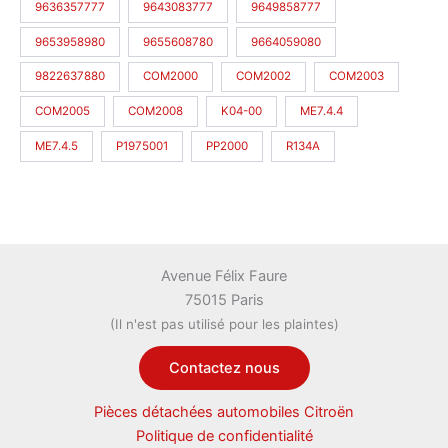
9636357777
9643083777
9649858777
9653958980
9655608780
9664059080
9822637880
COM2000
COM2002
COM2003
COM2005
COM2008
K04-00
ME7.4.4
ME7.4.5
P1975001
PP2000
R134A
Avenue Félix Faure
75015 Paris
(Il n'est pas utilisé pour les plaintes)
Contactez nous
Pièces détachées automobiles Citroën
Politique de confidentialité