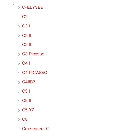
C-ELYSÉE
C2
C3 I
C3 II
C3 III
C3 Picasso
C4 I
C4 PICASSO
C4IIB7
C5 I
C5 II
C5 X7
C8
Croisement C