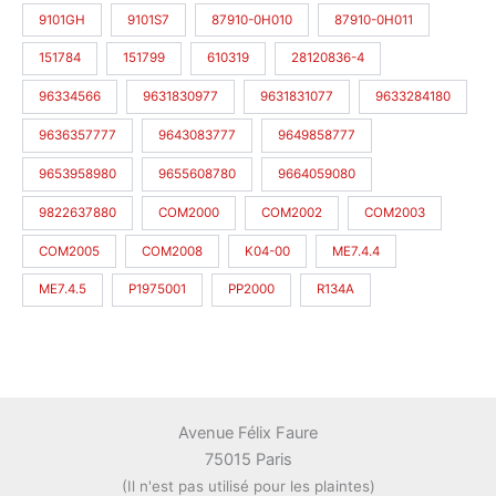
9101GH
9101S7
87910-0H010
87910-0H011
151784
151799
610319
28120836-4
96334566
9631830977
9631831077
9633284180
9636357777
9643083777
9649858777
9653958980
9655608780
9664059080
9822637880
COM2000
COM2002
COM2003
COM2005
COM2008
K04-00
ME7.4.4
ME7.4.5
P1975001
PP2000
R134A
Avenue Félix Faure
75015 Paris
(Il n'est pas utilisé pour les plaintes)