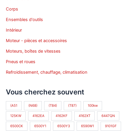
Corps
Ensembles d'outils
Intérieur
Moteur - pièces et accessoires
Moteurs, boîtes de vitesses
Pneus et roues
Refroidissement, chauffage, climatisation
Vous cherchez souvent
(A51
(N68)
(T84)
(T87)
100kw
125KW
4162EA
4162KF
4162XT
6447QN
6500CK
6500Y1
6500Y3
6590W1
9101GF