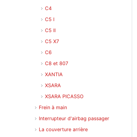
C4
C5 I
C5 II
C5 X7
C6
C8 et 807
XANTIA
XSARA
XSARA PICASSO
Frein à main
Interrupteur d'airbag passager
La couverture arrière