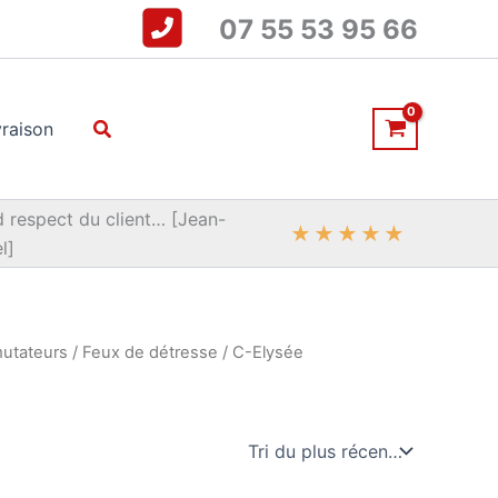
07 55 53 95 66
Rechercher
vraison
 respect du client… [Jean-
★
★
★
★
★
l]
mutateurs
/
Feux de détresse
/ C-Elysée