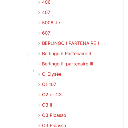
406
407
5008 Je
607
BERLINGO I PARTENAIRE I
Berlingo II Partenaire II
Berlingo III partenaire III
C-Elysée
C1 107
C2 et C3
C3 II
C3 Picasso
C3 Picasso