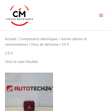
Aller
au
contenu
Accueil
/
Composants électriques
/
Autres pilotes et
commutateurs
/
Feux de détresse
/ C5 II
C5 II
Voici le seul résultat