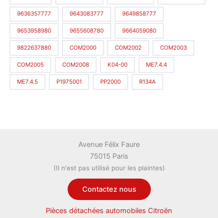
9636357777
9643083777
9649858777
9653958980
9655608780
9664059080
9822637880
COM2000
COM2002
COM2003
COM2005
COM2008
K04-00
ME7.4.4
ME7.4.5
P1975001
PP2000
R134A
Avenue Félix Faure
75015 Paris
(Il n'est pas utilisé pour les plaintes)
Contactez nous
Pièces détachées automobiles Citroën