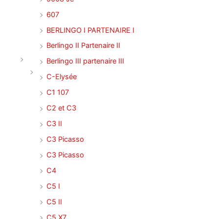
607
BERLINGO I PARTENAIRE I
Berlingo II Partenaire II
Berlingo III partenaire III
C-Elysée
C1 107
C2 et C3
C3 II
C3 Picasso
C3 Picasso
C4
C5 I
C5 II
C5 X7